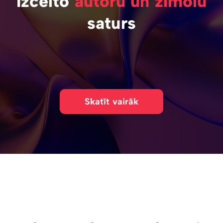
Izcelto
autoru un zīmolu
saturs
Skatīt vairāk