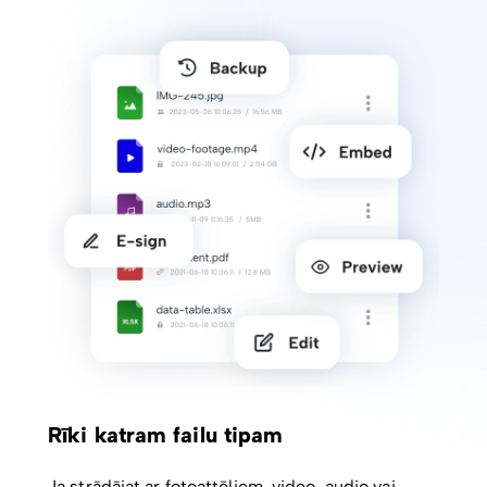
Rīki katram failu tipam
Ja strādājat ar fotoattēliem, video, audio vai