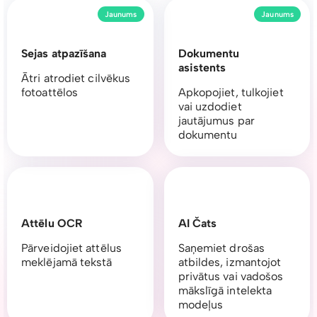
Jaunums
Jaunums
Sejas atpazīšana
Dokumentu
asistents
Ātri atrodiet cilvēkus
fotoattēlos
Apkopojiet, tulkojiet
vai uzdodiet
jautājumus par
dokumentu
Attēlu OCR
AI Čats
Pārveidojiet attēlus
Saņemiet drošas
meklējamā tekstā
atbildes, izmantojot
privātus vai vadošos
mākslīgā intelekta
modeļus