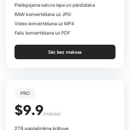
Pielāgojama satura lapa un pārdošana
RAW konvertēšana uz JPG
Video konvertēšana uz MP4
Failu konvertēšana uz PDF
Sāc bez maksas
PRO
$9.9
/mēnesī
2TB paplašināma krātuve