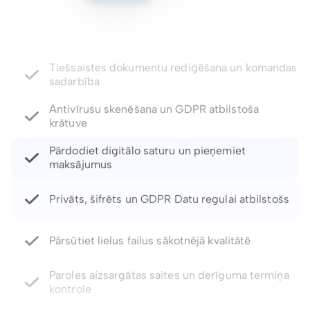
Antivīrusu skenēšana un GDPR atbilstoša
krātuve
Pārdodiet digitālo saturu un pieņemiet
maksājumus
Privāts, šifrēts un GDPR Datu regulai atbilstošs
Pārsūtiet lielus failus sākotnējā kvalitātē
Paroles aizsargātas saites un derīguma termiņa
kontrole
Atjaunojiet izdzēstos failus un failu versijas līdz
pat 5 gadiem