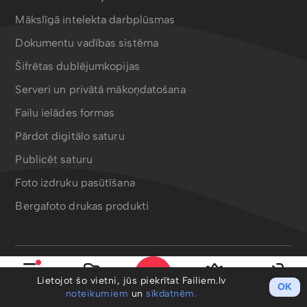
Mākslīgā intelekta darbplūsmas
Dokumentu vadības sistēma
Šifrētas dublējumkopijas
Serveri un privātā mākoņdatošana
Failu ielādes formas
Pārdot digitālo saturu
Publicēt saturu
Foto izdruku pasūtīšana
Bergafoto drukas produkti
Lietotnes un rīki
Lietojot šo vietni, jūs piekrītat Failiem.lv
OK
Izvēlne
Mani faili
PRO
Ieiet
noteikumiem
un
sīkdatnēm.