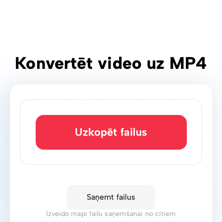
Konvertēt video uz MP4
Uzkopēt failus
Saņemt failus
Izveido mapi failu saņemšanai no citiem