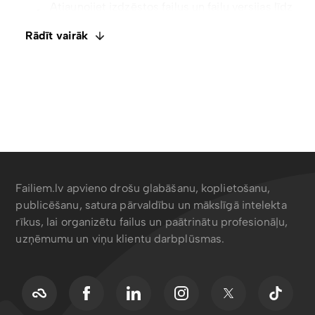
Integrēts E-paraksts. Komentāri un failu
Rādīt vairāk
ietagošana
Failiem.lv apvieno drošu glabāšanu, koplietošanu,
publicēšanu, satura pārvaldību un mākslīgā intelekta
rīkus, lai organizētu failus un paātrinātu profesionāļu,
uzņēmumu un viņu klientu darbplūsmas.