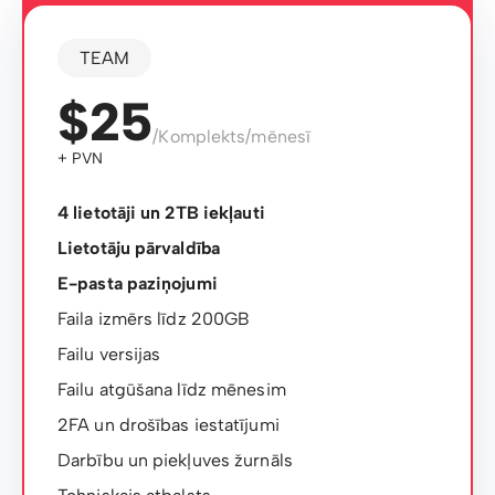
TEAM
$25
/Komplekts/mēnesī
+ PVN
4 lietotāji un 2TB iekļauti
Lietotāju pārvaldība
E-pasta paziņojumi
Faila izmērs līdz 200GB
Failu versijas
Failu atgūšana līdz mēnesim
2FA un drošības iestatījumi
Darbību un piekļuves žurnāls