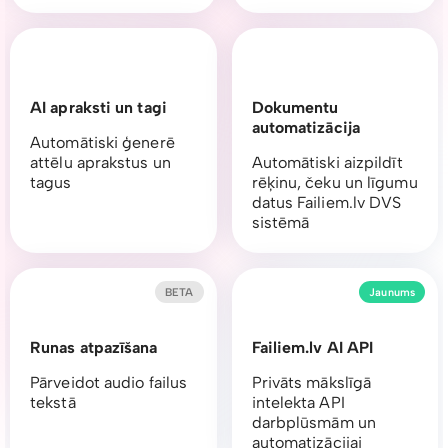
AI apraksti un tagi
Dokumentu
automatizācija
Automātiski ģenerē
attēlu aprakstus un
Automātiski aizpildīt
tagus
rēķinu, čeku un līgumu
datus Failiem.lv DVS
sistēmā
BETA
Jaunums
Runas atpazīšana
Failiem.lv AI API
Pārveidot audio failus
Privāts mākslīgā
tekstā
intelekta API
darbplūsmām un
automatizācijai