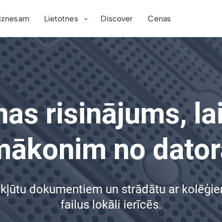
iznesam
Lietotnes
Discover
Cenas
s risinājums, lai
mākonim no dator
i piekļūtu dokumentiem un strādātu ar kolē
failus lokāli ierīcēs.