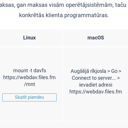
sas, gan maksas visām operētājsistēmām, taču liet
konkrētās klienta programmatūras.
Linux
macOS
mount -t davfs
Augšējā rīkjosla > Go >
https://webdav.files.fm
Connect to server... >
/mnt
ievadiet adresi
https://webdav.files.fm
Skatīt piemēru