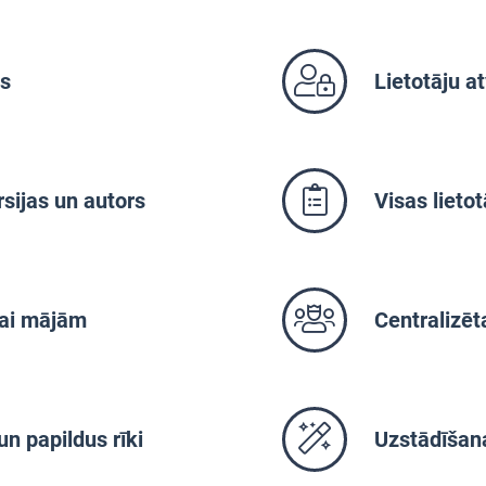
os
Lietotāju at
sijas un autors
Visas lietot
 vai mājām
Centralizēt
un papildus rīki
Uzstādīšana