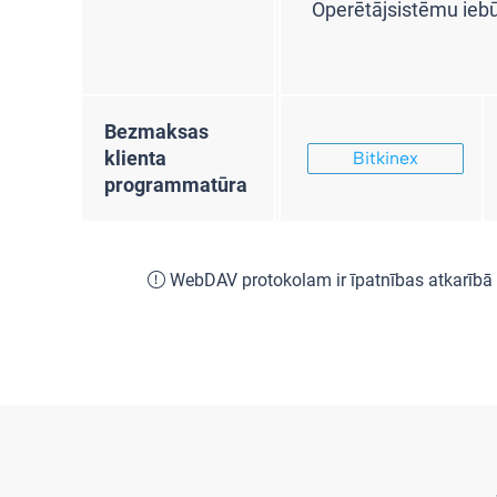
Operētājsistēmu iebūv
Bezmaksas
klienta
Bitkinex
programmatūra
WebDAV protokolam ir īpatnības atkarībā n