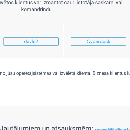
ētos klientus var izmantot caur lietotāja saskarni vai
komandrindu.
davfs2
Cyberduck
o jūsu operētājsistēmas vai izvēlētā klienta. Biznesa klientus
Jautājumiem un atsauksmēm:
support@failiem.l