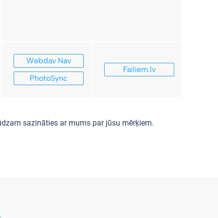
Webdav Nav
Failiem.lv
PhotoSync
 lūdzam sazināties ar mums par jūsu mērķiem.
v