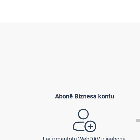
Abonē Biznesa kontu
Lai izmantotu WebDAV ir jāabonē