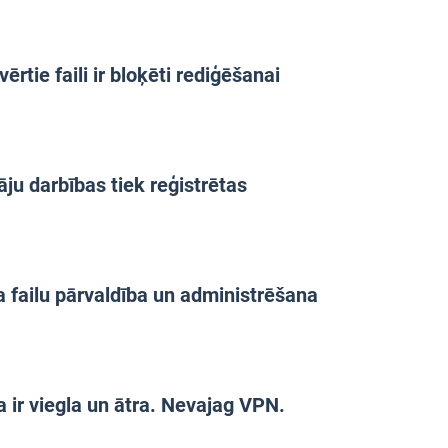
vērtie faili ir bloķēti rediģēšanai
āju darbības tiek reģistrētas
a failu pārvaldība un administrēšana
 ir viegla un ātra. Nevajag VPN.