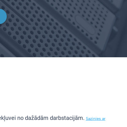
piekļuvei no dažādām darbstacijām.
Sazinies ar