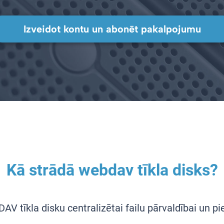
Izveidot kontu un abonēt pakalpojumu
Kā strādā webdav tīkla disks?
DAV tīkla disku centralizētai failu pārvaldībai un 