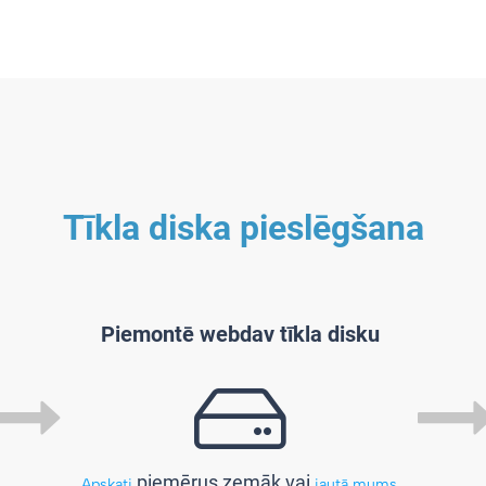
Tīkla diska pieslēgšana
Piemontē webdav tīkla disku
piemērus zemāk vai
Apskati
jautā mums