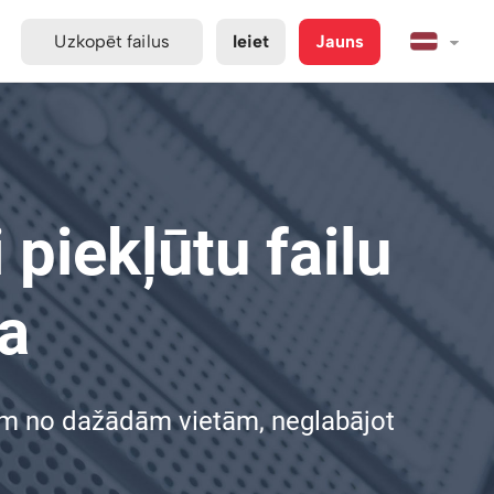
Uzkopēt failus
Ieiet
Jauns
 piekļūtu failu
a
ģiem no dažādām vietām, neglabājot