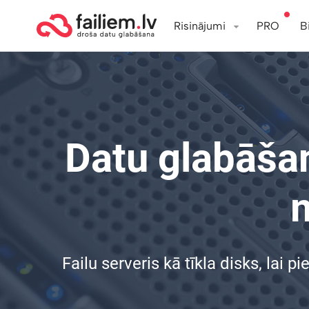
Risinājumi
PRO
B
Datu glabāšana
Failu serveris kā tīkla disks, la