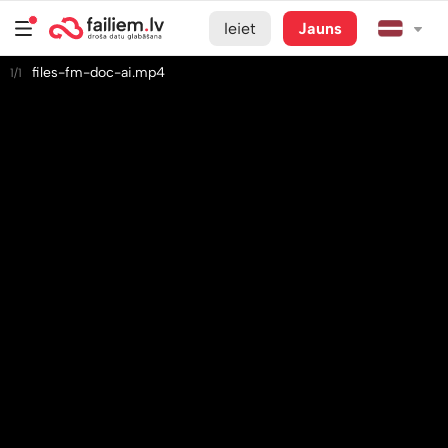
Ieiet
Jauns
files-fm-doc-ai.mp4
1/1