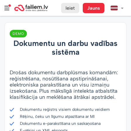
Ieiet
Jauns
DEMO
Dokumentu un darbu vadības
sistēma
Drošas dokumentu darbplūsmas komandām:
reģistrēšana, nosūtīšana apstiprināšanai,
elektroniska parakstīšana un visu izmaiņu
izsekošana. Plus mākslīgā intelekta atbalstīta
klasifikācija un meklēšana ātrākai apstrādei.
Dokumentu reģistrs visiem dokumentu veidiem
Rēķinu, čeku un līgumu atpazīšana ar MI
Dokumentu e-parakstīšana un saskaņošana
E-rēķini un XML eksports