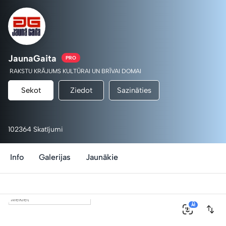
JaunaGaita
PRO
RAKSTU KRĀJUMS KULTŪRAI UN BRĪVAI DOMAI
Sekot
Ziedot
Sazināties
102364 Skatījumi
Info
Galerijas
Jaunākie
0
AI