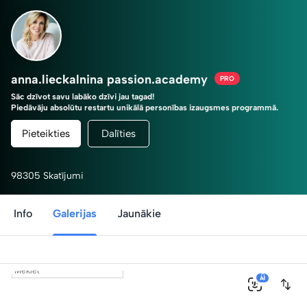
anna.lieckalnina passion.academy
PRO
Sāc dzīvot savu labāko dzīvi jau tagad!
Piedāvāju absolūtu restartu unikālā personības izaugsmes programmā.
Tu esi savas dzīves režisors!
Pieteikties
Dalīties
98305 Skatījumi
Info
Galerijas
Jaunākie
0
AI